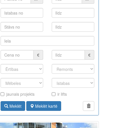
€
€
jaunais projekts
ir lifts
Meklēt
Meklēt kartē