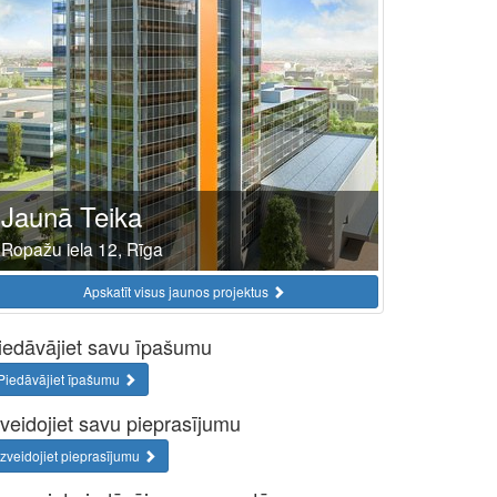
Jaunā Teika
Ropažu iela 12, Rīga
Apskatīt visus jaunos projektus
iedāvājiet savu īpašumu
Piedāvājiet īpašumu
zveidojiet savu pieprasījumu
Izveidojiet pieprasījumu