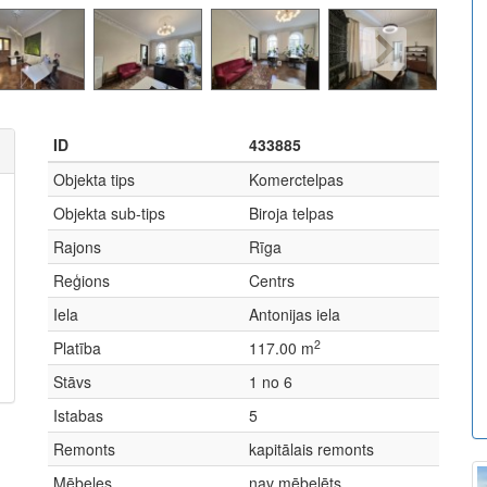
ID
433885
Objekta tips
Komerctelpas
Objekta sub-tips
Biroja telpas
Rajons
Rīga
Reģions
Centrs
Iela
Antonijas iela
2
Platība
117.00 m
Stāvs
1 no 6
Istabas
5
Remonts
kapitālais remonts
Mēbeles
nav mēbelēts