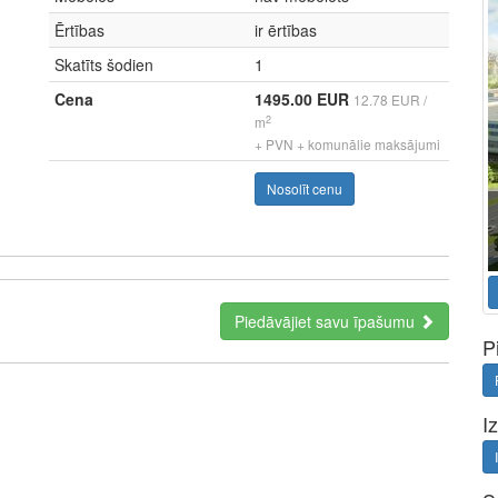
Ērtības
ir ērtības
Skatīts šodien
1
Cena
1495.00 EUR
12.78 EUR /
2
m
+ PVN + komunālie maksājumi
Nosolīt cenu
Piedāvājiet savu īpašumu
P
I
a perfect representative of the new era: minimal fees of only
ment. Full functionality in a single app.