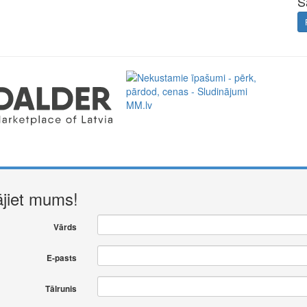
S
ājiet mums!
Vārds
E-pasts
Tālrunis