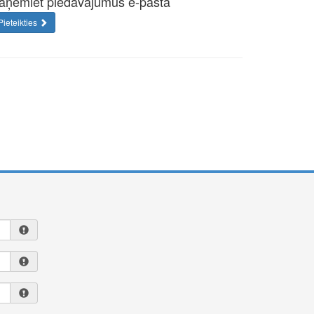
aņemiet piedāvājumus e-pastā
Pieteikties