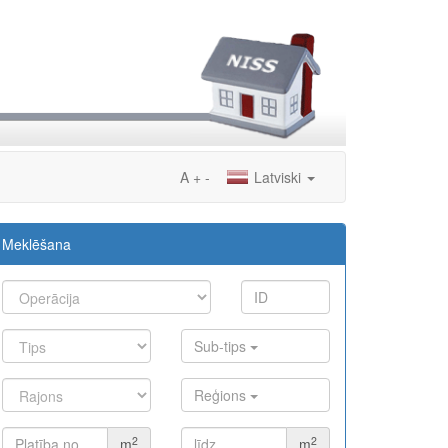
A
+
-
Latviski
Meklēšana
Sub-tips
Reģions
2
2
m
m