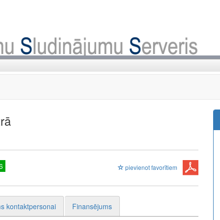
rā
6
pievienot favorītiem
s kontaktpersonai
Finansējums