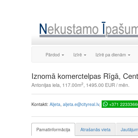
Skip
to
content
Pārdod
Izīrē
Izīrē pa dienām
Iznomā komerctelpas Rīgā, Cent
2
Antonijas iela, 117.00m
, 1495.00 EUR / mēn.
Kontakti:
Aljeta
aljeta.e@cityreal.lv
+371 2233366
Pamatinformācija
Atrašanās vieta
Jautājum