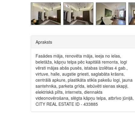
Apraksts
Fasādes māja, renovēta māja, ieeja no ielas,
beletāža, kāpņu telpa pēc kapitālā remonta, logi
vērsti mājas abās pusēs, istabas izolētas 4 gab.,
virtuve, halle, augstie griesti, saglabāta krāsns,
centrālā apkure, plastikāta stikla pakešu logi, jauna
santehnika, parketa grīda, iebūvēti sienas skapji,
elektriskā plīts, internets, diennakts
videonovērošana, slēgta kāpņu telpa, atbrīvo jūnijā,
CITY REAL ESTATE ID - 433885