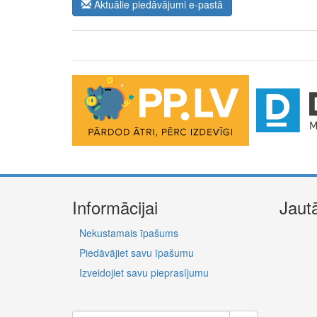
Aktuālie piedāvājumi e-pastā
The Future of Trading Platforms
The exchange industry is rapidly advancing.
Moono
is 
0.03%, lightning-fast swaps, and cross-chain asset move
Informācijai
Jaut
Nekustamais īpašums
Piedāvājiet savu īpašumu
Izveidojiet savu pieprasījumu