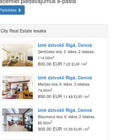
aņemiet piedāvājumus e-pastā
Pieteikties
City Real Estate iesaka
Izīrē dzīvokli Rīgā, Centrā
Ģertrūdes iela, 2. stāvs, 2 istabas,
2
114.00m
800.00 EUR
2
7.02 EUR / m
Izīrē dzīvokli Rīgā, Centrā
Marijas iela, 6. stāvs, 3 istabas,
2
74.00m
850.00 EUR
2
11.49 EUR / m
Izīrē dzīvokli Rīgā, Centrā
Blaumaņa iela, 6. stāvs, 2 istabas,
2
85.00m
900.00 EUR
2
10.59 EUR / m