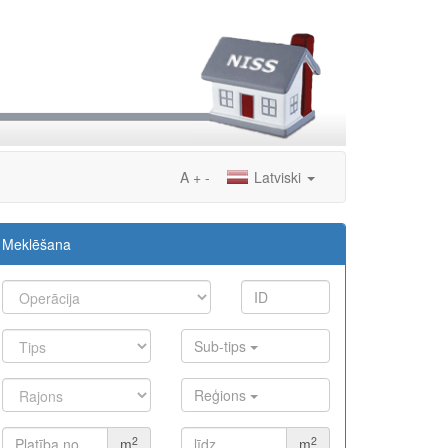
A
+
-
Latviski
Meklēšana
Sub-tips
Reģions
2
2
m
m