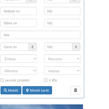
€
€
jaunais projekts
ir lifts
Meklēt
Meklēt kartē