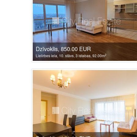
Dzīvoklis, 850.00 EUR
2
Lielirbes iela, 10. stāvs, 3 istabas, 92.00m