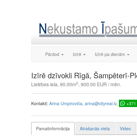
Skip
to
content
Pārdod
Izīrē
Izīrē pa dienām
Izīrē dzīvokli Rīgā, Šampēterī-P
2
Lielirbes iela, 90.00m
, 900.00 EUR / mēn.
Kontakti:
Arina Umpiroviča
arina@cityreal.lv
+371
Pamatinformācija
Atrašanās vieta
Video