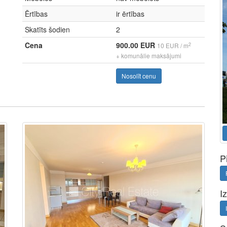
Ērtības
ir ērtības
Skatīts šodien
2
Cena
900.00 EUR
2
10 EUR / m
+ komunālie maksājumi
Nosolīt cenu
P
I