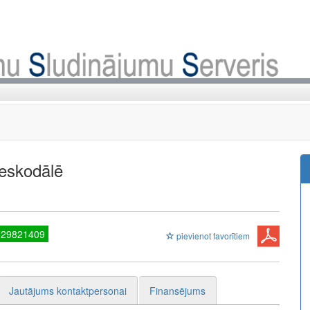
leskodālē
 29821409
pievienot favorītiem
Jautājums kontaktpersonai
Finansējums