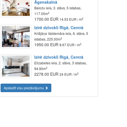
Āgenskalnā
Baložu iela, 3. stāvs, 5 istabas,
2
117.00m
1700.00 EUR
2
14.53 EUR / m
Izīrē dzīvokli Rīgā, Centrā
Krišjāņa Valdemāra iela, 6. stāvs, 5
2
istabas, 225.00m
1950.00 EUR
2
8.67 EUR / m
Izīrē dzīvokli Rīgā, Centrā
Elizabetes iela, 2. stāvs, 3 istabas,
2
94.90m
2278.00 EUR
2
24 EUR / m
Apskatīt visu piedāvājumu