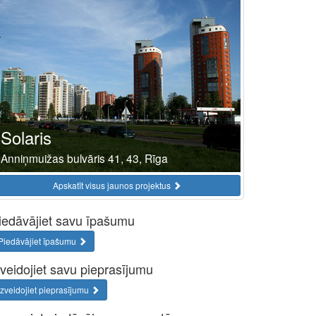
Solaris
Anniņmuižas bulvāris 41, 43, Rīga
Apskatīt visus jaunos projektus
iedāvājiet savu īpašumu
Piedāvājiet īpašumu
zveidojiet savu pieprasījumu
Izveidojiet pieprasījumu