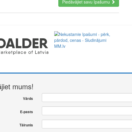
Piedāvājiet savu īpašumu
a perfect representative of the new era: minimal fees of only
ment. Full functionality in a single app.
ājiet mums!
Vārds
E-pasts
Tālrunis