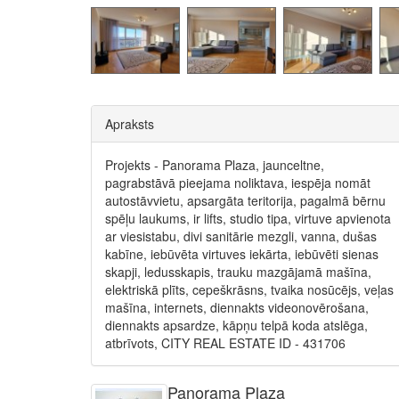
Apraksts
Projekts - Panorama Plaza, jaunceltne,
pagrabstāvā pieejama noliktava, iespēja nomāt
autostāvvietu, apsargāta teritorija, pagalmā bērnu
spēļu laukums, ir lifts, studio tipa, virtuve apvienota
ar viesistabu, divi sanitārie mezgli, vanna, dušas
kabīne, iebūvēta virtuves iekārta, iebūvēti sienas
skapji, ledusskapis, trauku mazgājamā mašīna,
elektriskā plīts, cepeškrāsns, tvaika nosūcējs, veļas
mašīna, internets, diennakts videonovērošana,
diennakts apsardze, kāpņu telpā koda atslēga,
atbrīvots, CITY REAL ESTATE ID - 431706
Panorama Plaza