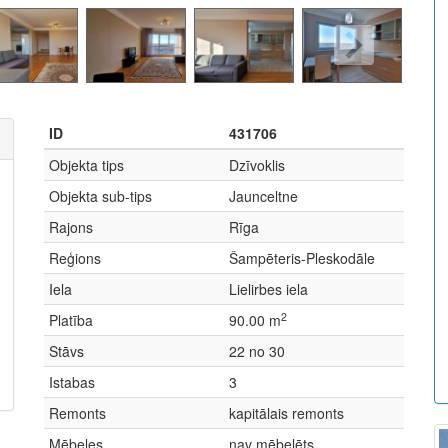
ID
431706
Objekta tips
Dzīvoklis
Objekta sub-tips
Jaunceltne
Rajons
Rīga
Reģions
Šampēteris-Pleskodāle
Iela
Lielirbes iela
2
Platība
90.00 m
Stāvs
22 no 30
Istabas
3
Remonts
kapitālais remonts
Mēbeles
nav mēbelēts