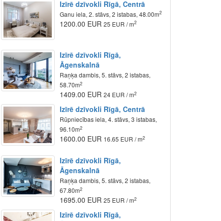
Izīrē dzīvokli Rīgā, Centrā
2
Ganu iela, 2. stāvs, 2 istabas, 48.00m
1200.00 EUR
2
25 EUR / m
Izīrē dzīvokli Rīgā,
Āgenskalnā
Raņķa dambis, 5. stāvs, 2 istabas,
2
58.70m
1409.00 EUR
2
24 EUR / m
Izīrē dzīvokli Rīgā, Centrā
Rūpniecības iela, 4. stāvs, 3 istabas,
2
96.10m
1600.00 EUR
2
16.65 EUR / m
Izīrē dzīvokli Rīgā,
Āgenskalnā
Raņķa dambis, 5. stāvs, 2 istabas,
2
67.80m
1695.00 EUR
2
25 EUR / m
Izīrē dzīvokli Rīgā,