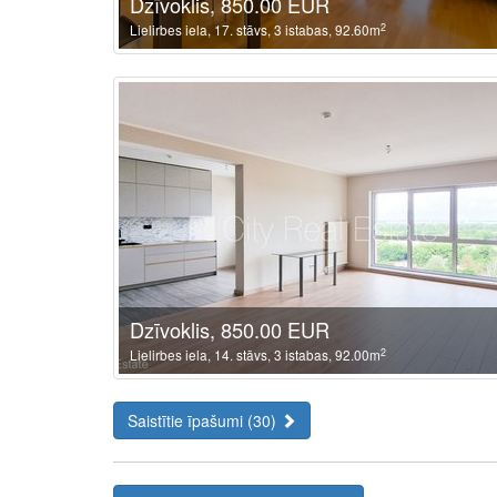
Dzīvoklis, 850.00 EUR
2
Lielirbes iela, 17. stāvs, 3 istabas, 92.60m
Dzīvoklis, 850.00 EUR
2
Lielirbes iela, 14. stāvs, 3 istabas, 92.00m
Saistītie īpašumi (30)