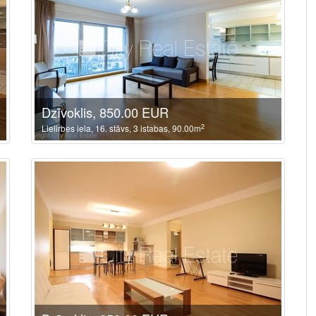
Dzīvoklis, 850.00 EUR
2
Lielirbes iela, 16. stāvs, 3 istabas, 90.00m