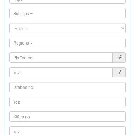
Sub-tips
Reģions
2
m
2
m