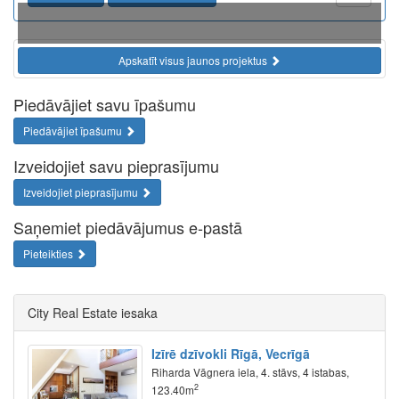
Apskatīt visus jaunos projektus
Piedāvājiet savu īpašumu
Piedāvājiet īpašumu
Izveidojiet savu pieprasījumu
Izveidojiet pieprasījumu
Saņemiet piedāvājumus e-pastā
Pieteikties
City Real Estate iesaka
Izīrē dzīvokli Rīgā, Vecrīgā
Riharda Vāgnera iela, 4. stāvs, 4 istabas,
2
123.40m