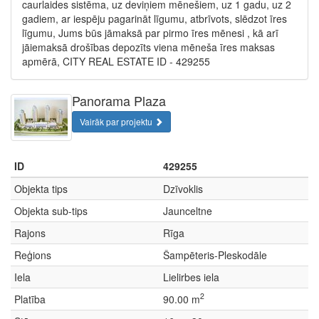
caurlaides sistēma, uz deviņiem mēnešiem, uz 1 gadu, uz 2
gadiem, ar iespēju pagarināt līgumu, atbrīvots, slēdzot īres
līgumu, Jums būs jāmaksā par pirmo īres mēnesi , kā arī
jāiemaksā drošības depozīts viena mēneša īres maksas
apmērā, CITY REAL ESTATE ID - 429255
Panorama Plaza
Vairāk par projektu
ID
429255
Objekta tips
Dzīvoklis
Objekta sub-tips
Jaunceltne
Rajons
Rīga
Reģions
Šampēteris-Pleskodāle
Iela
Lielirbes iela
2
Platība
90.00 m