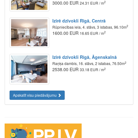
3000.00 EUR
2
24.31 EUR / m
Izīrē dzīvokli Rīgā, Centrā
2
Rūpniecības iela, 4. stāvs, 3 istabas, 96.10m
1600.00 EUR
2
16.65 EUR / m
Izīrē dzīvokli Rīgā, Āgenskalnā
2
Raņķa dambis, 16. stāvs, 2 istabas, 76.50m
2538.00 EUR
2
33.18 EUR / m
Apskatīt visu piedāvājumu