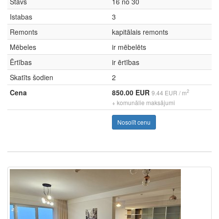
Stāvs
16 no 30
Istabas
3
Remonts
kapitālais remonts
Mēbeles
ir mēbelēts
Ērtības
ir ērtības
Skatīts šodien
2
Cena
850.00 EUR
2
9.44 EUR / m
+ komunālie maksājumi
Nosolīt cenu