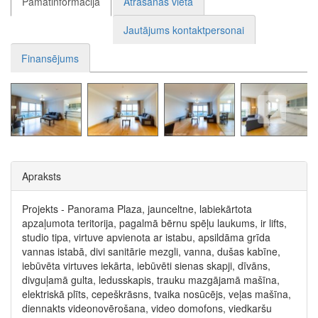
Pamatinformācija
Atrašanās vieta
Jautājums kontaktpersonai
Finansējums
Apraksts
Projekts - Panorama Plaza, jaunceltne, labiekārtota
apzaļumota teritorija, pagalmā bērnu spēļu laukums, ir lifts,
studio tipa, virtuve apvienota ar istabu, apsildāma grīda
vannas istabā, divi sanitārie mezgli, vanna, dušas kabīne,
iebūvēta virtuves iekārta, iebūvēti sienas skapji, dīvāns,
divguļamā gulta, ledusskapis, trauku mazgājamā mašīna,
elektriskā plīts, cepeškrāsns, tvaika nosūcējs, veļas mašīna,
diennakts videonovērošana, video domofons, viedkaršu