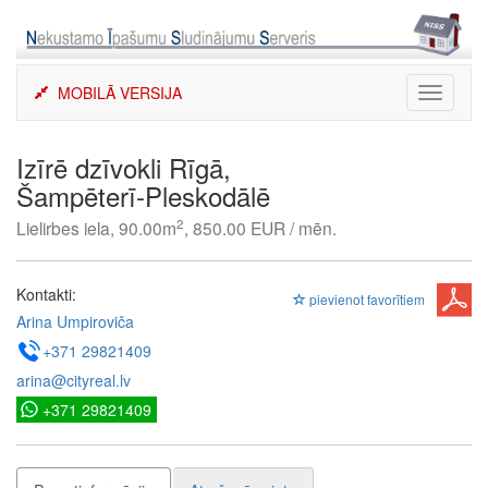
Skip
to
content
MOBILĀ VERSIJA
Toggle
navigati
Izīrē dzīvokli Rīgā,
Šampēterī-Pleskodālē
2
Lielirbes iela, 90.00m
, 850.00 EUR / mēn.
Kontakti:
pievienot favorītiem
Arina Umpiroviča
+371 29821409
arina@cityreal.lv
+371 29821409