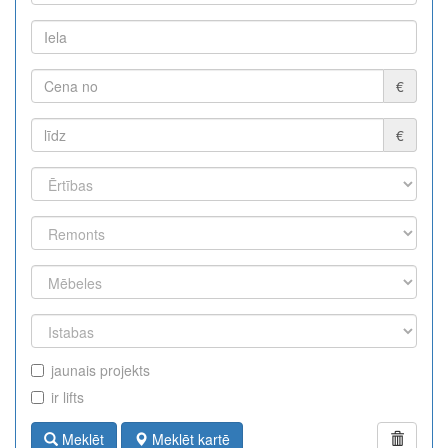
€
€
jaunais projekts
ir lifts
Meklēt
Meklēt kartē