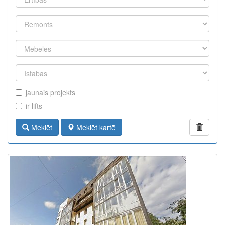
jaunais projekts
ir lifts
Meklēt
Meklēt kartē