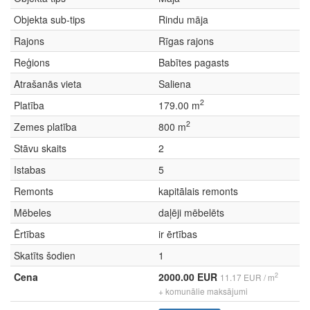
Objekta sub-tips
Rindu māja
Rajons
Rīgas rajons
Reģions
Babītes pagasts
Atrašanās vieta
Saliena
2
Platība
179.00 m
2
Zemes platība
800 m
Stāvu skaits
2
Istabas
5
Remonts
kapitālais remonts
Mēbeles
daļēji mēbelēts
Ērtības
ir ērtības
Skatīts šodien
1
Cena
2000.00 EUR
2
11.17 EUR / m
+ komunālie maksājumi