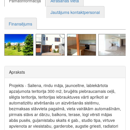
Pamatinformācija
Atrašanās vieta
Jautājums kontaktpersonai
Finansējums
Apraksts
Projekts - Saliena, rindu māja, jaunceltne, labiekārtota
apzaļumota teritorija 300 m2, bruģēts piebraucamais ceļš,
slēgta teritorija, teritorijas iebrauktuves vārti aprīkoti ar
automatizētu atvēršanās un aizvēršanās sistēmu,
bezmaksas stāvvieta pagalmā, vieta vairākām automašīnām,
pirmais stāvs ar dārzu, balkons, terase, logi vērsti mājas
abās pusēs, guļamistabu skaits 4 gab., studio tipa, virtuve
apvienota ar viesistabu, garderobe, augstie griesti, radiatori