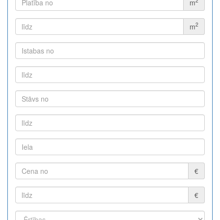
2
m
2
m
€
€