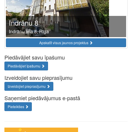
Indrānu 8
Indrānu iela 8, Rīga
Apskatīt visus jaunos projektus
Piedāvājiet savu īpašumu
Piedāvājiet īpašumu
Izveidojiet savu pieprasījumu
Izveidojiet pieprasījumu
Saņemiet piedāvājumus e-pastā
Pieteikties