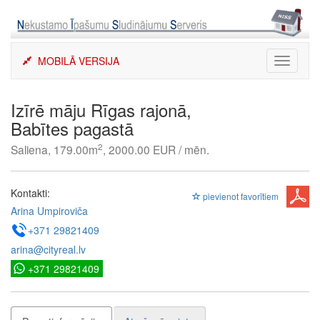
Skip
to
content
MOBILĀ VERSIJA
Toggle
navigati
Izīrē māju Rīgas rajonā,
Babītes pagastā
2
Saliena, 179.00m
, 2000.00 EUR / mēn.
Kontakti:
pievienot favorītiem
Arina Umpiroviča
+371 29821409
arina@cityreal.lv
+371 29821409