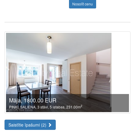
Nosolīt cenu
Māja, 1800.00 EUR
2
PINĶI, SALIENA, 3 stāvi, 5 istabas, 231.00m
Saistītie īpašumi (2)