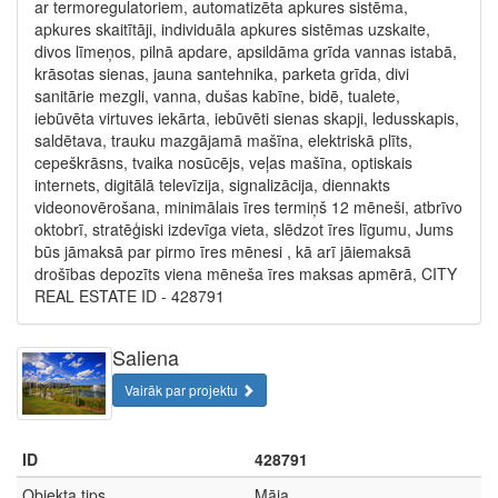
ar termoregulatoriem, automatizēta apkures sistēma,
apkures skaitītāji, individuāla apkures sistēmas uzskaite,
divos līmeņos, pilnā apdare, apsildāma grīda vannas istabā,
krāsotas sienas, jauna santehnika, parketa grīda, divi
sanitārie mezgli, vanna, dušas kabīne, bidē, tualete,
iebūvēta virtuves iekārta, iebūvēti sienas skapji, ledusskapis,
saldētava, trauku mazgājamā mašīna, elektriskā plīts,
cepeškrāsns, tvaika nosūcējs, veļas mašīna, optiskais
internets, digitālā televīzija, signalizācija, diennakts
videonovērošana, minimālais īres termiņš 12 mēneši, atbrīvo
oktobrī, stratēģiski izdevīga vieta, slēdzot īres līgumu, Jums
būs jāmaksā par pirmo īres mēnesi , kā arī jāiemaksā
drošības depozīts viena mēneša īres maksas apmērā, CITY
REAL ESTATE ID - 428791
Saliena
Vairāk par projektu
ID
428791
Objekta tips
Māja