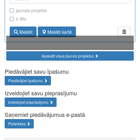
jaunais projekts
ir lifts
Meklēt
Meklēt kartē
Apskatīt visus jaunos projektus
Piedāvājiet savu īpašumu
Piedāvājiet īpašumu
Izveidojiet savu pieprasījumu
Izveidojiet pieprasījumu
Saņemiet piedāvājumus e-pastā
Pieteikties