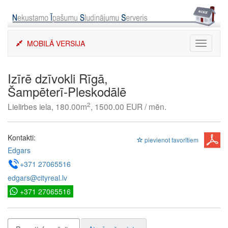
Skip
to
content
MOBILĀ VERSIJA
Toggle
navigati
Izīrē dzīvokli Rīgā,
Šampēterī-Pleskodālē
2
Lielirbes iela, 180.00m
, 1500.00 EUR / mēn.
Kontakti:
pievienot favorītiem
Edgars
+371 27065516
edgars@cityreal.lv
+371 27065516