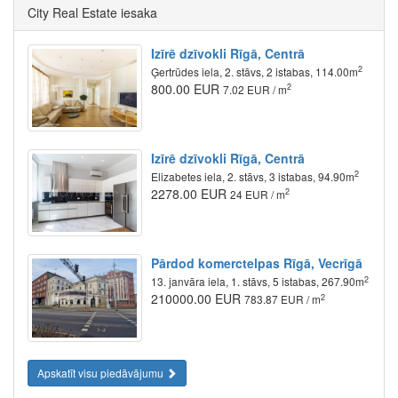
City Real Estate iesaka
Izīrē dzīvokli Rīgā, Centrā
2
Ģertrūdes iela, 2. stāvs, 2 istabas, 114.00m
800.00 EUR
2
7.02 EUR / m
Izīrē dzīvokli Rīgā, Centrā
2
Elizabetes iela, 2. stāvs, 3 istabas, 94.90m
2278.00 EUR
2
24 EUR / m
Pārdod komerctelpas Rīgā, Vecrīgā
2
13. janvāra iela, 1. stāvs, 5 istabas, 267.90m
210000.00 EUR
2
783.87 EUR / m
Apskatīt visu piedāvājumu