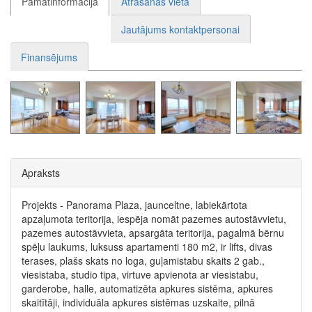
Pamatinformācija
Atrašanās vieta
Jautājums kontaktpersonai
Finansējums
Apraksts
Projekts - Panorama Plaza, jaunceltne, labiekārtota
apzaļumota teritorija, iespēja nomāt pazemes autostāvvietu,
pazemes autostāvvieta, apsargāta teritorija, pagalmā bērnu
spēļu laukums, luksuss apartamenti 180 m2, ir lifts, divas
terases, plašs skats no loga, guļamistabu skaits 2 gab.,
viesistaba, studio tipa, virtuve apvienota ar viesistabu,
garderobe, halle, automatizēta apkures sistēma, apkures
skaitītāji, individuāla apkures sistēmas uzskaite, pilnā