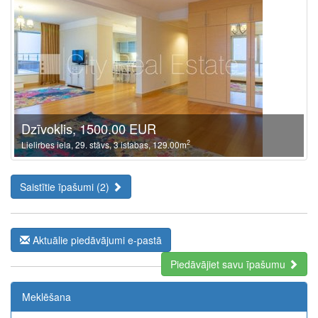
Dzīvoklis, 1500.00 EUR
2
Lielirbes iela, 29. stāvs, 3 istabas, 129.00m
Saistītie īpašumi (2)
Aktuālie piedāvājumi e-pastā
Piedāvājiet savu īpašumu
The Future of Trading Platforms
Meklēšana
The exchange industry is rapidly advancing.
Moono
is a perfect