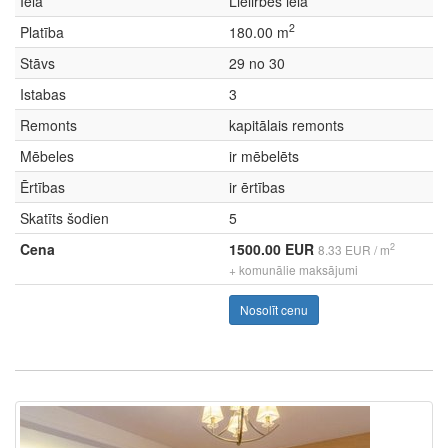
Iela
Lielirbes iela
2
Platība
180.00 m
Stāvs
29 no 30
Istabas
3
Remonts
kapitālais remonts
Mēbeles
ir mēbelēts
Ērtības
ir ērtības
Skatīts šodien
5
Cena
1500.00 EUR
2
8.33 EUR / m
+ komunālie maksājumi
Nosolīt cenu