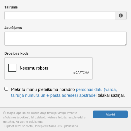
Tālrunis
Jautājums
Drošības kods
Piekrītu manu pieteikumā norādīto
personas datu (vārda,
tālruņa numura un e-pasta adreses) apstrādei
tālākai saziņai.
Šī mājas lapa kā arī lielākā daļa tīmekļa vietņu izmanto
Aizvērt
sīkdatnes (cookies), lai uzlabotu vietnes lietošanas pieredzi un
Nosūtīt jautājumu
noteiktu, kā vietne tiek lietota.
Turpinot lietot šo vietni, ir nepieciešama Jūsu piekrišana.