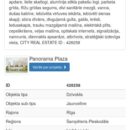
apdare, lielie skatlogi, alumīnija stikla pakešu logi, parketa
grīda, flīžu grīdas segums, divi sanitārie mezgli, vanna,
dušas kabīne, iebūvēta virtuves iekārta, iebūvēti sienas
skapji, stūra dīvāns, divguļamā gulta, galds, krēsli,
ledusskapis, trauku mazgājamā mašīna, elektriskā plīts,
cepeškrāsns, veļas mašīna, optiskais internets, signalizācija,
namrunis, diennakts apsardze, atbrīvots, stratēģiski izdevīga
vieta, CITY REAL ESTATE ID - 428258
Panorama Plaza
Vairāk par projektu
ID
428258
Objekta tips
Dzīvoklis
Objekta sub-tips
Jaunceltne
Rajons
Rīga
Reģions
Šampēteris-Pleskodāle