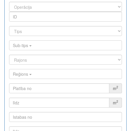
representative of the new era: minimal fees of only 0.03%,
lightning-fast swaps, and cross-chain asset movement. Full
functionality in a single app.
Sub-tips
Reģions
2
m
2
m