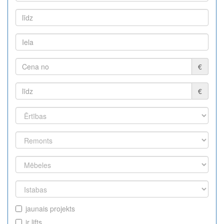
€
€
jaunais projekts
ir lifts