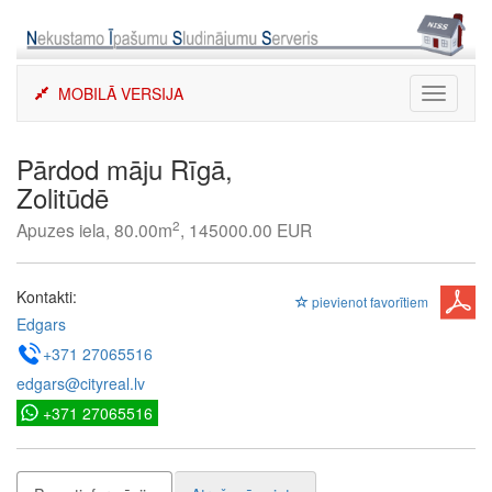
Skip
to
content
MOBILĀ VERSIJA
Toggle
navigati
Pārdod māju Rīgā,
Zolitūdē
2
Apuzes iela, 80.00m
, 145000.00 EUR
Kontakti:
pievienot favorītiem
Edgars
+371 27065516
edgars@cityreal.lv
+371 27065516