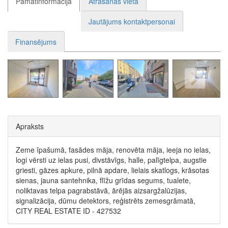
Pamatinformācija
Atrašanās vieta
Jautājums kontaktpersonai
Finansējums
Apraksts
Zeme īpašumā, fasādes māja, renovēta māja, ieeja no ielas,
logi vērsti uz ielas pusi, divstāvīgs, halle, palīgtelpa, augstie
griesti, gāzes apkure, pilnā apdare, lielais skatlogs, krāsotas
sienas, jauna santehnika, flīžu grīdas segums, tualete,
noliktavas telpa pagrabstāvā, ārējās aizsargžalūzijas,
signalizācija, dūmu detektors, reģistrēts zemesgrāmatā,
CITY REAL ESTATE ID - 427532