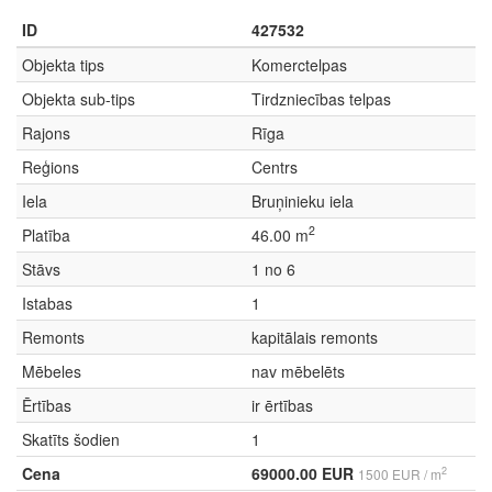
ID
427532
Objekta tips
Komerctelpas
Objekta sub-tips
Tirdzniecības telpas
Rajons
Rīga
Reģions
Centrs
Iela
Bruņinieku iela
2
Platība
46.00 m
Stāvs
1 no 6
Istabas
1
Remonts
kapitālais remonts
Mēbeles
nav mēbelēts
Ērtības
ir ērtības
Skatīts šodien
1
Cena
69000.00 EUR
2
1500 EUR / m