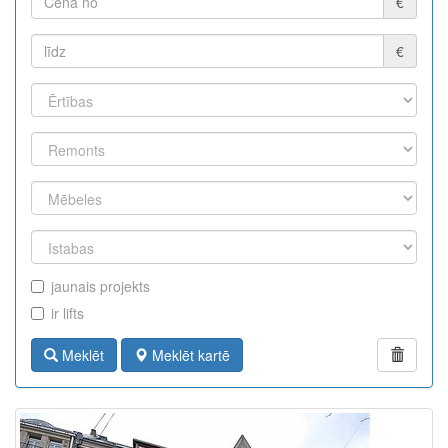
€
€
jaunais projekts
ir lifts
Meklēt
Meklēt kartē