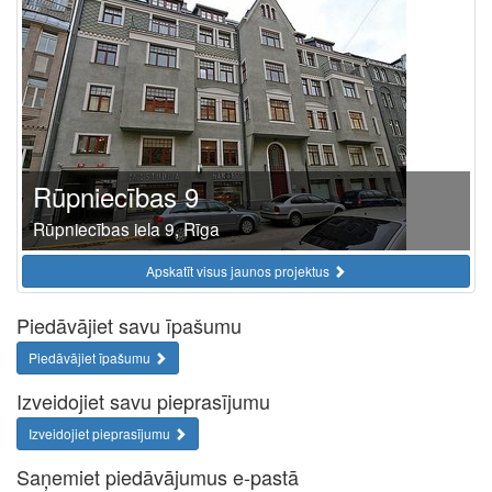
Rūpniecības 9
Rūpniecības iela 9, Rīga
Apskatīt visus jaunos projektus
Piedāvājiet savu īpašumu
Piedāvājiet īpašumu
Izveidojiet savu pieprasījumu
Izveidojiet pieprasījumu
Saņemiet piedāvājumus e-pastā