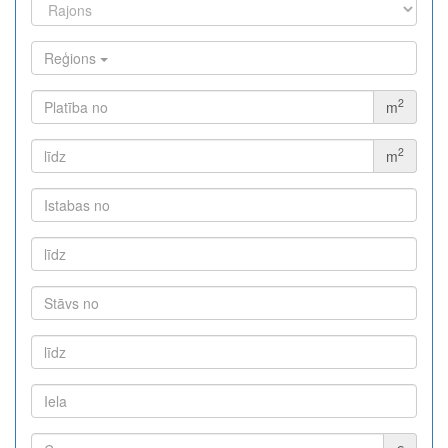
Reģions
2
m
2
m