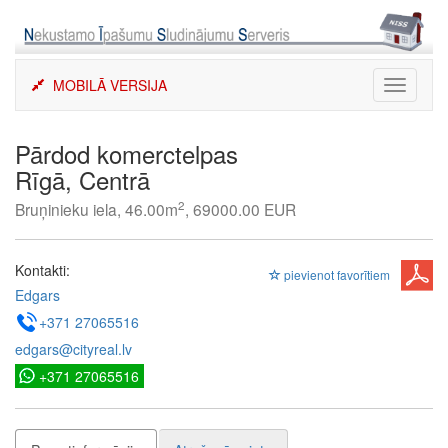
Skip
to
content
MOBILĀ VERSIJA
Toggle
navigati
Pārdod komerctelpas
Rīgā, Centrā
2
Bruņinieku iela, 46.00m
, 69000.00 EUR
Kontakti:
pievienot favorītiem
Edgars
+371 27065516
edgars@cityreal.lv
+371 27065516