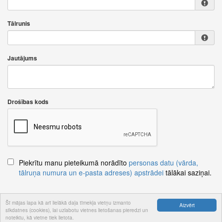
Tālrunis
Jautājums
Drošības kods
Piekrītu manu pieteikumā norādīto
personas datu (vārda,
tālruņa numura un e-pasta adreses) apstrādei
tālākai saziņai.
Šī mājas lapa kā arī lielākā daļa tīmekļa vietņu izmanto
Aizvērt
sīkdatnes (cookies), lai uzlabotu vietnes lietošanas pieredzi un
Nosūtīt jautājumu
noteiktu, kā vietne tiek lietota.