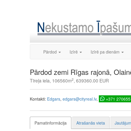
Skip
to
content
Pārdod
Izīrē
Izīrē pa dienām
Pārdod zemi Rīgas rajonā, Olain
2
Tīreļa iela, 106560m
, 639360.00 EUR
Kontakti:
Edgars
edgars@cityreal.lv
+371 270655
Pamatinformācija
Atrašanās vieta
Jautājum