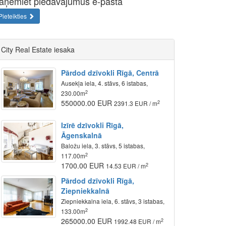
aņemiet piedāvājumus e-pastā
Pieteikties
City Real Estate iesaka
Pārdod dzīvokli Rīgā, Centrā
Ausekļa iela, 4. stāvs, 6 istabas,
2
230.00m
550000.00 EUR
2
2391.3 EUR / m
Izīrē dzīvokli Rīgā,
Āgenskalnā
Baložu iela, 3. stāvs, 5 istabas,
2
117.00m
1700.00 EUR
2
14.53 EUR / m
Pārdod dzīvokli Rīgā,
Ziepniekkalnā
Ziepniekkalna iela, 6. stāvs, 3 istabas,
2
133.00m
265000.00 EUR
2
1992.48 EUR / m