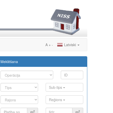
A
+
-
Latviski
Meklēšana
Sub-tips
Reģions
2
2
m
m