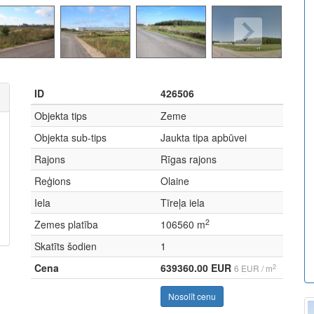
ID
426506
Objekta tips
Zeme
Objekta sub-tips
Jaukta tipa apbūvei
Rajons
Rīgas rajons
Reģions
Olaine
Iela
Tīreļa iela
2
Zemes platība
106560 m
Skatīts šodien
1
Cena
639360.00 EUR
2
6 EUR / m
Nosolīt cenu