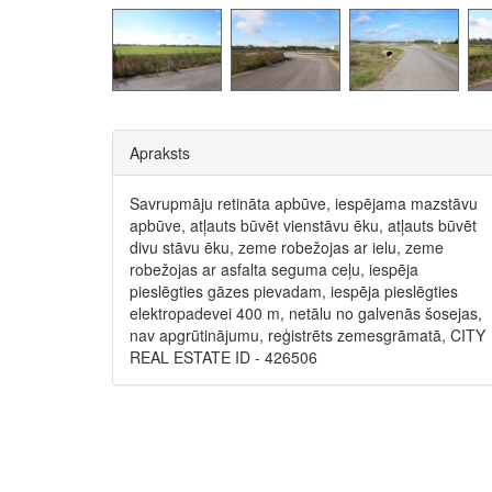
Apraksts
Savrupmāju retināta apbūve, iespējama mazstāvu
apbūve, atļauts būvēt vienstāvu ēku, atļauts būvēt
divu stāvu ēku, zeme robežojas ar ielu, zeme
robežojas ar asfalta seguma ceļu, iespēja
pieslēgties gāzes pievadam, iespēja pieslēgties
elektropadevei 400 m, netālu no galvenās šosejas,
nav apgrūtinājumu, reģistrēts zemesgrāmatā, CITY
REAL ESTATE ID - 426506