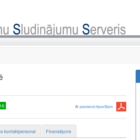
ē
16
pievienot favorītiem
s kontaktpersonai
Finansējums