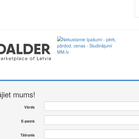
ājiet mums!
Vārds
E-pasts
Tālrunis