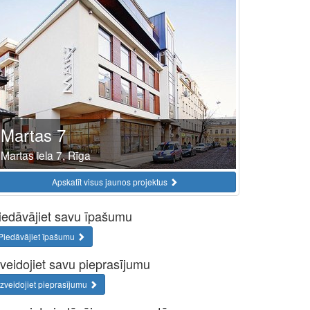
Martas 7
Martas iela 7, Rīga
Apskatīt visus jaunos projektus
iedāvājiet savu īpašumu
Piedāvājiet īpašumu
zveidojiet savu pieprasījumu
Izveidojiet pieprasījumu