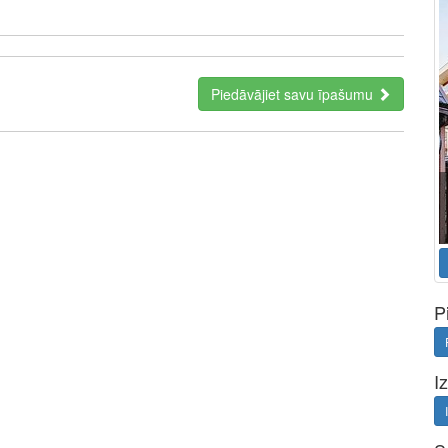
Piedāvājiet savu īpašumu
a perfect representative of the new era: minimal fees of only
ment. Full functionality in a single app.
P
I