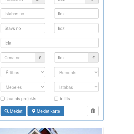
€
€
jaunais projekts
ir lifts
Meklēt
Meklēt kartē