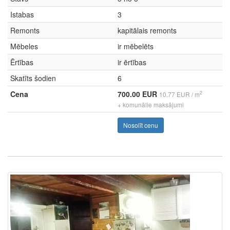
Istabas
3
Remonts
kapitālais remonts
Mēbeles
ir mēbelēts
Ērtības
ir ērtības
Skatīts šodien
6
Cena
700.00 EUR
2
10.77 EUR / m
+ komunālie maksājumi
Nosolīt cenu