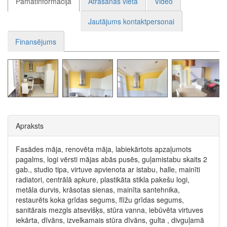
Pamatinformācija
Atrašanās vieta
Video
Jautājums kontaktpersonai
Finansējums
Apraksts
Fasādes māja, renovēta māja, labiekārtots apzaļumots
pagalms, logi vērsti mājas abās pusēs, guļamistabu skaits 2
gab., studio tipa, virtuve apvienota ar istabu, halle, mainīti
radiatori, centrālā apkure, plastikāta stikla pakešu logi,
metāla durvis, krāsotas sienas, mainīta santehnika,
restaurēts koka grīdas segums, flīžu grīdas segums,
sanitārais mezgls atsevišķs, stūra vanna, iebūvēta virtuves
iekārta, dīvāns, izvelkamais stūra dīvāns, gulta , divguļamā