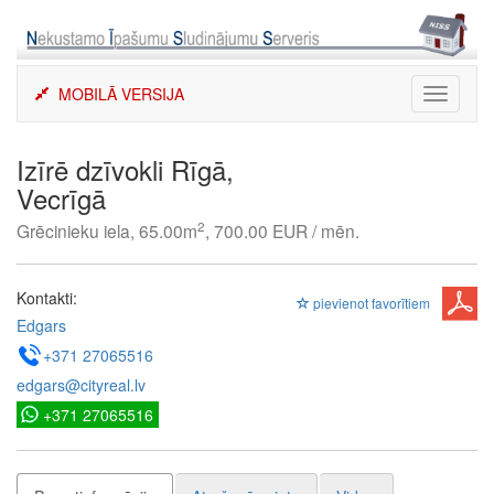
Skip
to
content
MOBILĀ VERSIJA
Toggle
navigati
Izīrē dzīvokli Rīgā,
Vecrīgā
2
Grēcinieku iela, 65.00m
, 700.00 EUR / mēn.
Kontakti:
pievienot favorītiem
Edgars
+371 27065516
edgars@cityreal.lv
+371 27065516