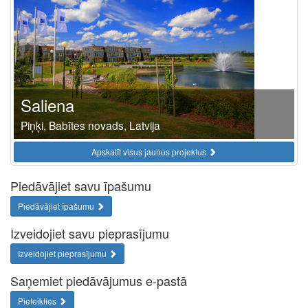
Saliena
Piņķi, Babītes novads, Latvija
Apskatīt visus jaunos projektus
Piedāvājiet savu īpašumu
Piedāvājiet īpašumu
Izveidojiet savu pieprasījumu
Izveidojiet pieprasījumu
Saņemiet piedāvājumus e-pastā
Pieteikties