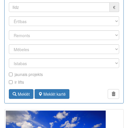
€
jaunais projekts
ir lifts
Meklēt
Meklēt kartē