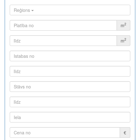
Reģions
2
m
2
m
€