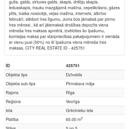
gulta, galds, virtuves galds, skapis, drēbju skapis,
ledusskapis, trauku mazgājamā mašīna, cepeškrāsns, gāzes
plīts, tvaika nosūcējs, veļas mašīna, internets, atbrīvo
februārī, slēdzot īres līgumu, Jums būs jāmaksā par pirmo
īres mēnesi , kā arī jāiemaksā drošības depozīts viena
mēneša īres maksas apmērā, izvēloties šo īpašumu,
komisijas maksa par starpniecības pakalpojumiem ir vienāda
ar vienu pusi (50%) no šī īpašuma viena mēneša īres
maksas, CITY REAL ESTATE ID - 425751
ID
425751
Objekta tips
Dzīvoklis
Objekta sub-tips
Pirmskara māja
Rajons
Rīga
Reģions
Vecrīga
Iela
Grēcinieku iela
2
Platība
65.00 m
Stāvs
5 no 5