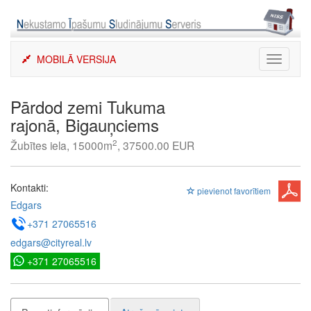
Skip
to
content
MOBILĀ VERSIJA
Toggle
navigati
Pārdod zemi Tukuma
rajonā, Bigauņciems
2
Žubītes iela, 15000m
, 37500.00 EUR
Kontakti:
pievienot favorītiem
Edgars
+371 27065516
edgars@cityreal.lv
+371 27065516