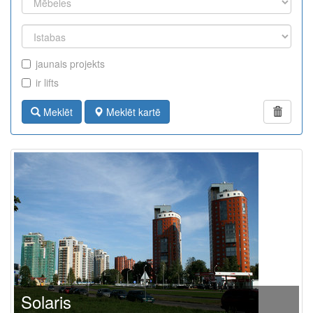
jaunais projekts
ir lifts
Meklēt
Meklēt kartē
Solaris