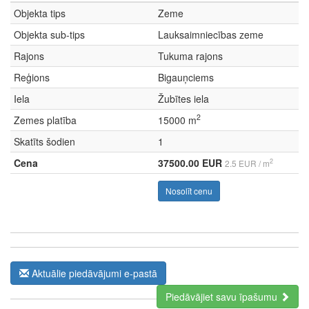
Objekta tips
Zeme
Objekta sub-tips
Lauksaimniecības zeme
Rajons
Tukuma rajons
Reģions
Bigauņciems
Iela
Žubītes iela
2
Zemes platība
15000 m
Skatīts šodien
1
Cena
37500.00 EUR
2
2.5 EUR / m
Nosolīt cenu
Aktuālie piedāvājumi e-pastā
Piedāvājiet savu īpašumu