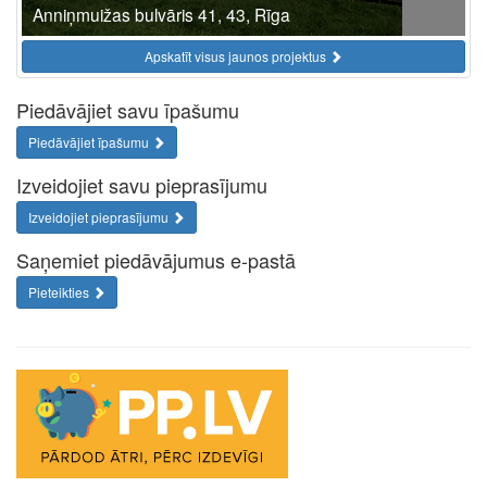
Anniņmuižas bulvāris 41, 43, Rīga
Apskatīt visus jaunos projektus
Piedāvājiet savu īpašumu
Piedāvājiet īpašumu
Izveidojiet savu pieprasījumu
Izveidojiet pieprasījumu
Saņemiet piedāvājumus e-pastā
Pieteikties