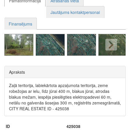
Pamatinformācija
Atrašanās vieta
Jautājums kontaktpersonai
Finansējums
Apraksts
Zaļā teritorija, labiekārtota apzaļumota teritorija, zeme
robežojas ar ielu, līdz jūrai 400 m, blakus jūrai, atrodas
blakus mežam, iespēja pieslēgties elektropadevei 60 m,
netālu no galvenās šosejas 300 m, reģistrēts zemesgrāmatā,
CITY REAL ESTATE ID - 425038
ID
425038