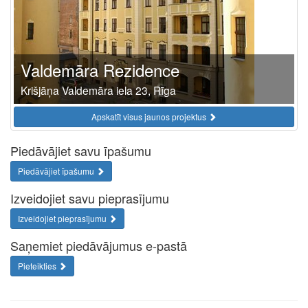
Valdemāra Rezidence
Krišjāņa Valdemāra iela 23, Rīga
Apskatīt visus jaunos projektus
Piedāvājiet savu īpašumu
Piedāvājiet īpašumu
Izveidojiet savu pieprasījumu
Izveidojiet pieprasījumu
Saņemiet piedāvājumus e-pastā
Pieteikties