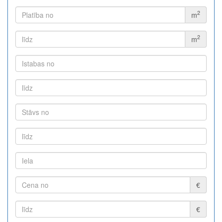
2
m
2
m
€
€