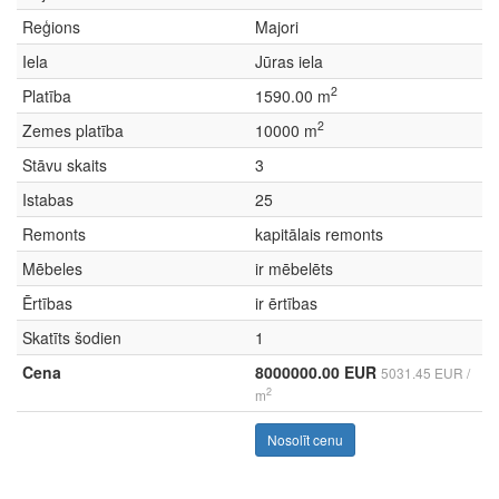
Reģions
Majori
Iela
Jūras iela
2
Platība
1590.00 m
2
Zemes platība
10000 m
Stāvu skaits
3
Istabas
25
Remonts
kapitālais remonts
Mēbeles
ir mēbelēts
Ērtības
ir ērtības
Skatīts šodien
1
Cena
8000000.00 EUR
5031.45 EUR /
2
m
Nosolīt cenu