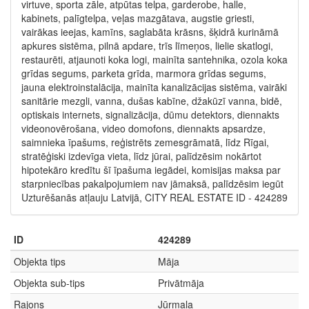
virtuve, sporta zāle, atpūtas telpa, garderobe, halle,
kabinets, palīgtelpa, veļas mazgātava, augstie griesti,
vairākas ieejas, kamīns, saglabāta krāsns, šķidrā kurināmā
apkures sistēma, pilnā apdare, trīs līmeņos, lielie skatlogi,
restaurēti, atjaunoti koka logi, mainīta santehnika, ozola koka
grīdas segums, parketa grīda, marmora grīdas segums,
jauna elektroinstalācija, mainīta kanalizācijas sistēma, vairāki
sanitārie mezgli, vanna, dušas kabīne, džakūzī vanna, bidē,
optiskais internets, signalizācija, dūmu detektors, diennakts
videonovērošana, video domofons, diennakts apsardze,
saimnieka īpašums, reģistrēts zemesgrāmatā, līdz Rīgai,
stratēģiski izdevīga vieta, līdz jūrai, palīdzēsim nokārtot
hipotekāro kredītu šī īpašuma iegādei, komisijas maksa par
starpniecības pakalpojumiem nav jāmaksā, palīdzēsim iegūt
Uzturēšanās atļauju Latvijā, CITY REAL ESTATE ID - 424289
ID
424289
Objekta tips
Māja
Objekta sub-tips
Privātmāja
Rajons
Jūrmala