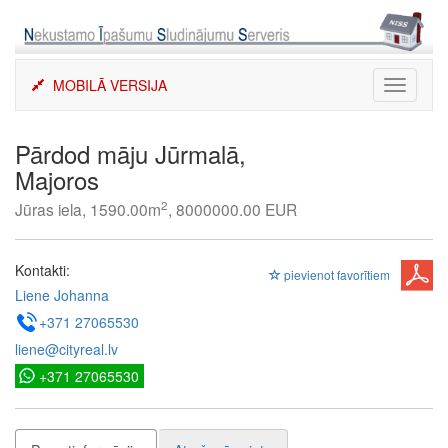
Skip
to
content
MOBILĀ VERSIJA
Toggle
navigati
Pārdod māju Jūrmalā,
Majoros
2
Jūras iela, 1590.00m
, 8000000.00 EUR
Kontakti:
pievienot favorītiem
Liene Johanna
+371 27065530
liene@cityreal.lv
+371 27065530