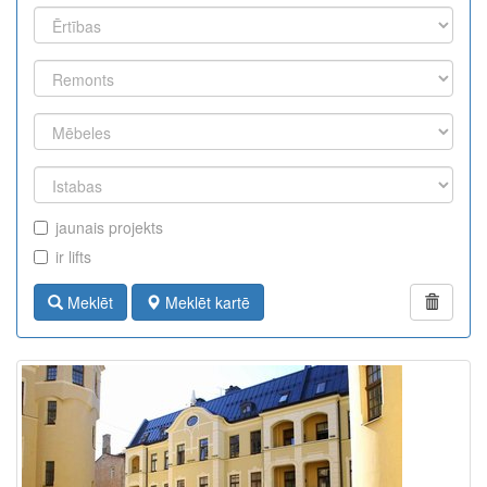
jaunais projekts
ir lifts
Meklēt
Meklēt kartē