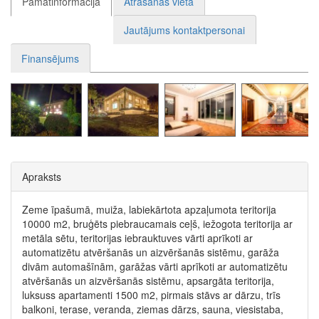
Pamatinformācija
Atrašanās vieta
Jautājums kontaktpersonai
Finansējums
Apraksts
Zeme īpašumā, muiža, labiekārtota apzaļumota teritorija
10000 m2, bruģēts piebraucamais ceļš, iežogota teritorija ar
metāla sētu, teritorijas iebrauktuves vārti aprīkoti ar
automatizētu atvēršanās un aizvēršanās sistēmu, garāža
divām automašīnām, garāžas vārti aprīkoti ar automatizētu
atvēršanās un aizvēršanās sistēmu, apsargāta teritorija,
luksuss apartamenti 1500 m2, pirmais stāvs ar dārzu, trīs
balkoni, terase, veranda, ziemas dārzs, sauna, viesistaba,